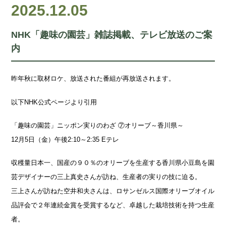
2025.12.05
NHK「趣味の園芸」雑誌掲載、テレビ放送のご案
内
昨年秋に取材ロケ、放送された番組が再放送されます。
以下NHK公式ページより引用
「趣味の園芸」ニッポン実りのわざ ⑦オリーブ～香川県～
12月5日（金）午後2:10～2:35 Eテレ
収穫量日本一、国産の９０％のオリーブを生産する香川県小豆島を園
芸デザイナーの三上真史さんが訪ね、生産者の実りの技に迫る。
三上さんが訪ねた空井和夫さんは、ロサンゼルス国際オリーブオイル
品評会で２年連続金賞を受賞するなど、卓越した栽培技術を持つ生産
者。