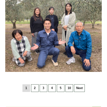
1
2
3
4
5
10
Next