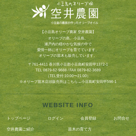
【小豆島オリーブ農家 空井農園】
オリーブの島、小豆島。
瀬戸内の穏やかな気候の中で
愛情一杯にオリーブを育てています。
オリーブの苗木も販売しています。
〒761-4411 香川県小豆郡小豆島町安田甲1372-1
TEL 0879-62-9688 / FAX 0879-82-3689
（TEL受付:10:00〜21:00）
※
オリーブ苗木店頭販売所はこちら
→
小豆島町安田甲596-1
WEBSITE INFO
トップページ
ログイン
会員登録
お問合せ
空井農園ご紹介
苗木の育て方