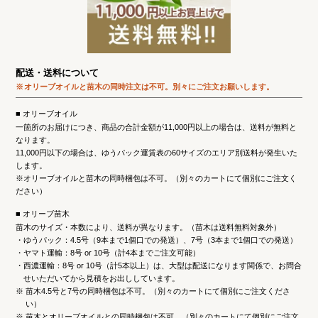
配送・送料について
オリーブオイルと苗木の同時注文は不可。
別々にご注文お願いします。
オリーブオイル
一箇所のお届けにつき、商品の合計金額が11,000円以上の場合は、送料が無料と
なります。
11,000円以下の場合は、ゆうパック運賃表の60サイズのエリア別送料が発生いた
します。
※オリーブオイルと苗木の同時梱包は不可。（別々のカートにて個別にご注文く
ださい）
オリーブ苗木
苗木のサイズ・本数により、送料が異なります。（苗木は送料無料対象外）
ゆうパック：4.5号（9本まで1個口での発送）、7号（3本まで1個口での発送）
ヤマト運輸：8号 or 10号（計4本までご注文可能）
西濃運輸：8号 or 10号（計5本以上）は、大型は配送になります関係で、お問合
せいただいてから見積をお出ししています。
※
苗木4.5号と7号の同時梱包は不可。（別々のカートにて個別にご注文くださ
い）
※
苗木とオリーブオイルとの同時梱包は不可。（別々のカートにて個別にご注文