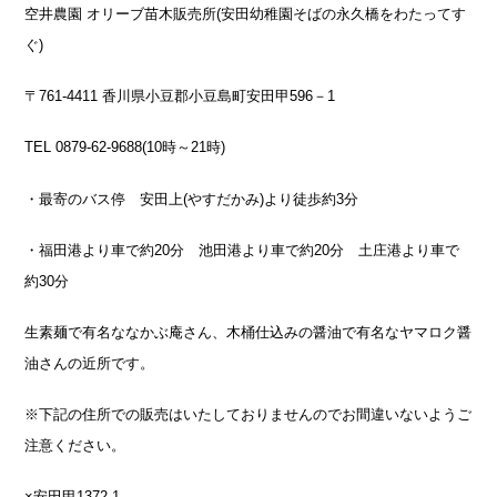
空井農園 オリーブ苗木販売所(安田幼稚園そばの永久橋をわたってす
ぐ)
〒761-4411 香川県小豆郡小豆島町安田甲596－1
TEL 0879-62-9688(10時～21時)
・最寄のバス停 安田上(やすだかみ)より徒歩約3分
・福田港より車で約20分 池田港より車で約20分 土庄港より車で
約30分
生素麺で有名ななかぶ庵さん、木桶仕込みの醤油で有名なヤマロク醤
油さんの近所です。
※下記の住所での販売はいたしておりませんのでお間違いないようご
注意ください。
×安田甲1372-1